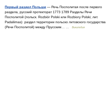
Первый раздел Польши
— Речь Посполитая после первого
раздела, русский протекторат 1773 1789 Разделы Речи
Посполитой (польск. Rozbiór Polski или Rozbiory Polski; лит.
Padaliimas) раздел территории польско литовского государства
(Речи Посполитой) между Прусским… …
Википедия