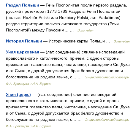
Раздел Польши
— Речь Посполитая после первого раздела,
русский протекторат 1773 1789 Разделы Речи Посполитой
(польск. Rozbiór Polski или Rozbiory Polski; лит. Padaliimas)
раздел территории польско литовского государства (Речи
Посполитой) между Прусским… …
Википедия
История Польши
— Исторические карты Польши …
Википедия
Уния церковная
— (лат. соединение) слияние исповеданий
православного и католического, причем, с одной стороны,
признается главенство папы, чистилище, нахождение Св. Духа
и от Сына, с другой допускается брак белого духовенство и
богослужение на родном языке, с… …
Энциклопедический словарь
Ф.А. Брокгауза и И.А. Ефрона
Уния (церк.)
— (лат. соединение) слияние исповеданий
православного и католического, причем, с одной стороны,
признается главенство папы, чистилище, нахождение Св. Духа
и от Сына, с другой допускается брак белого духовенство и
богослужение на родном языке, с… …
Энциклопедический словарь
Ф.А. Брокгауза и И.А. Ефрона