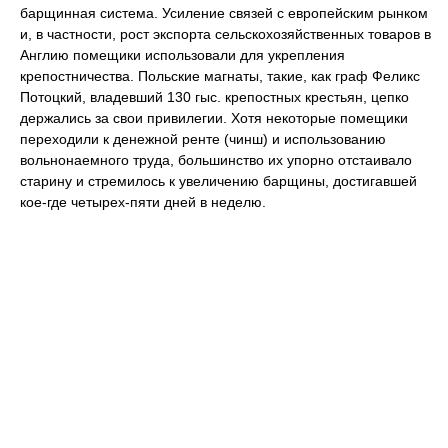
барщинная система. Усиление связей с европейским рынком
и, в частности, рост экспорта сельскохозяйственных товаров в
Англию помещики использовали для укрепления
крепостничества. Польские магнаты, такие, как граф Феликс
Потоцкий, владевший 130 гыс. крепостных крестьян, цепко
держались за свои привилегии. Хотя некоторые помещики
переходили к денежной ренте (чинш) и использованию
вольнонаемного труда, большинство их упорно отстаивало
старину и стремилось к увеличению барщины, достигавшей
кое-где четырех-пяти дней в неделю.