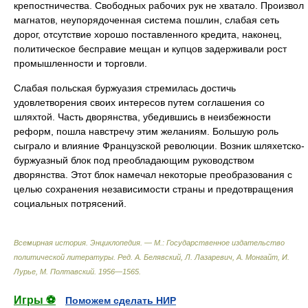
крепостничества. Свободных рабочих рук не хватало. Произвол
магнатов, неупорядоченная система пошлин, слабая сеть
дорог, отсутствие хорошо поставленного кредита, наконец,
политическое бесправие мещан и купцов задерживали рост
промышленности и торговли.
Слабая польская буржуазия стремилась достичь
удовлетворения своих интересов путем соглашения со
шляхтой. Часть дворянства, убедившись в неизбежности
реформ, пошла навстречу этим желаниям. Большую роль
сыграло и влияние Французской революции. Возник шляхетско-
буржуазный блок под преобладающим руководством
дворянства. Этот блок намечал некоторые преобразования с
целью сохранения независимости страны и предотвращения
социальных потрясений.
Всемирная история. Энциклопедия. — М.: Государственное издательство
политической литературы
.
Ред. А. Белявский, Л. Лазаревич, А. Монгайт, И.
Лурье, М. Полтавский
.
1956—1565
.
Игры ⚽
Поможем сделать НИР